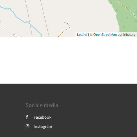
Leaflet
| ©
OpenStreetMap
contributors
Sociale media
Facebook
Instagram