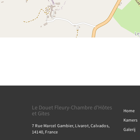
Le Douet Fleury-Chambre d'Hôtes
Home
et Gites
Kamers
7 Rue Marcel Gambier, Livarot, Calvados,
Galerij
14140, France