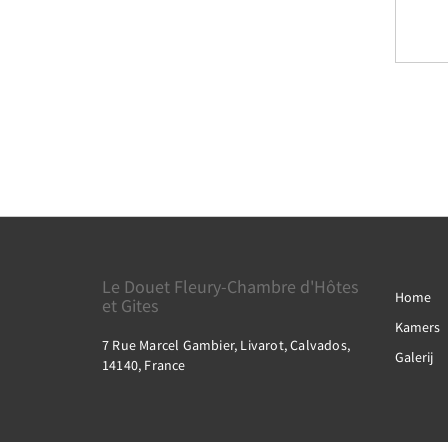
Le Douet Fleury-Chambre d'Hôtes
Home
et Gites
Kamers
7 Rue Marcel Gambier, Livarot, Calvados,
Galerij
14140, France