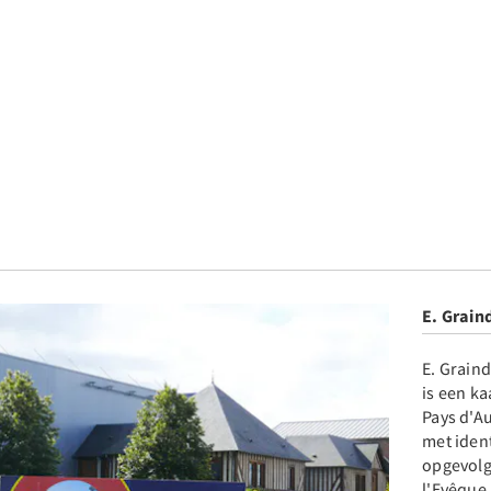
E. Grain
E. Graind
is een ka
Pays d'A
met iden
opgevolg
l'Evêque