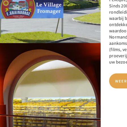
Sinds 200
rondleid
waarbij 
ontdekke
waardoor
Normandi
aankomst
(films, v
proeverij
uw bezoe
WEER